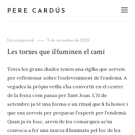
PERE CARDÚS
Men
Categories
Posted
Uncategorized
9 de setembre de 2009
on
Les torxes que il·luminen el camí
Totes les grans diades tenen una vigília que serveix
per reflexionar sobre l’esdeveniment de l’endemà. A
vegades la pròpia vetlla s’ha convertit en el centre
de la festa com passa per Sant Joan. L’11 de
setembre ja té una forma o un ritual que li fa honor i
que ens serveix per preparar l’esperit per l’endemà.
Quan ja és fosc, arreu de les comarques se’ns
convoca a fer una marxa il·luminats pel foc de les