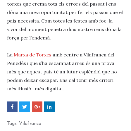
torxes que crema tots els errors del passat i ens
dóna una nova oportunitat per fer els passos que el
país necessita. Com totes les festes amb foc, la
vivor del moment penetra dins nostre i ens dóna la
força per l’endemà.
La
Marxa de Torxes
amb centre a Vilafranca del
Penedès i que s’ha escampat arreu és una prova
més que aquest país té un futur esplèndid que no
podem deixar escapar. Ens cal tenir més criteri,
més il·lusió i més dignitat.
C
C
C
C
o
o
o
o
m
m
m
m
p
p
p
p
Tags:
Vilafranca
a
a
a
a
r
r
r
r